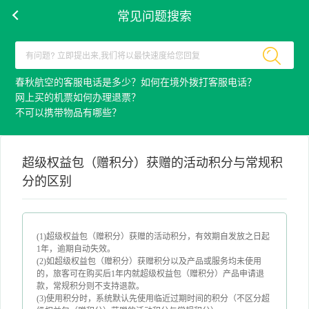
常见问题搜索
春秋航空的客服电话是多少？如何在境外拨打客服电话？
网上买的机票如何办理退票？
不可以携带物品有哪些？
超级权益包（赠积分）获赠的活动积分与常规积
分的区别
(1)超级权益包（赠积分）获赠的活动积分，有效期自发放之日起
1年，逾期自动失效。
(2)如超级权益包（赠积分）获赠积分以及产品或服务均未使用
的，旅客可在购买后1年内就超级权益包（赠积分）产品申请退
款，常规积分则不支持退款。
(3)使用积分时，系统默认先使用临近过期时间的积分（不区分超