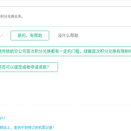
下积分兑换业务。
是的，有帮助
没什么帮助
么？
道传统航空公司首次积分兑换都有一定的门槛，绿翼首次积分兑换有限制
是否可以提现或者申请退款？
户？
网站上，查询不到预订的机票记录?